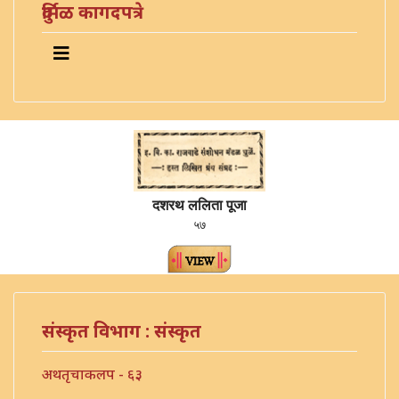
दुर्मिळ कागदपत्रे
दशरथ ललिता पूजा
५७
संस्कृत विभाग : संस्कृत
अथतृचाकलप - ६३