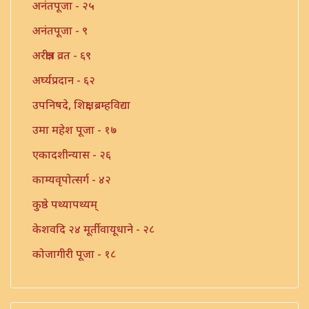
अनंतपूजा - २५
अनंतपूजा - ९
अरक्षीत्र व्रत - ६९
अर्घ्यप्रदान - ६२
उपनिषदे, शिक्षा, ब्रम्हविद्या
उमा महेश पूजा - १७
एकादशीन्यास - २६
काम्यवृपोत्सर्ग - ४२
कुष्ठे पथ्यापथ्यम्
केशवदि २४ मूर्तीवायूधाने - २८
कोजागीरी पूजा - १८
गंगाष्टक स्तोत्र - ३३
गणपति पार्थिव पूजा - ५६