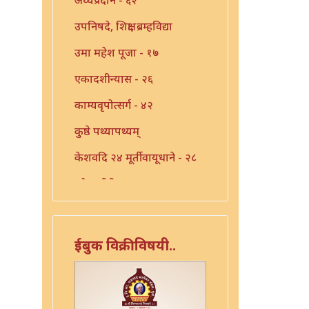
उपनिषदे, शिक्षा, ब्रम्हविद्या
उमा महेश पूजा - १७
एकादशीन्यास - २६
काम्यवृपोत्सर्ग - ४२
कुष्ठे पथ्यापथ्यम्
केशवदि २४ मूर्तीवायूधाने - २८
कोजागीरी पूजा - १८
गंगाष्टक स्तोत्र - ३३
गणपति पार्थिव पूजा - ५६
ईबुक विक्रीविषयी..
गुरुचिदंबराय - ३०
गुरोराधन - ८