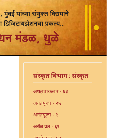
संस्कृत विभाग : संस्कृत
अथतृचाकलप - ६३
अनंतपूजा - २५
अनंतपूजा - ९
अरक्षीत्र व्रत - ६९
अर्घ्यप्रदान - ६२