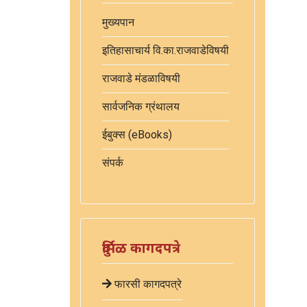
मुख्यपान
इतिहासाचार्य वि.का.राजवाडेविषयी
राजवाडे मंडळाविषयी
सार्वजनिक ग्रंथालय
ईबुक्स (eBooks)
संपर्क
दुर्मिळ कागदपत्रे
फारसी कागदपत्रे