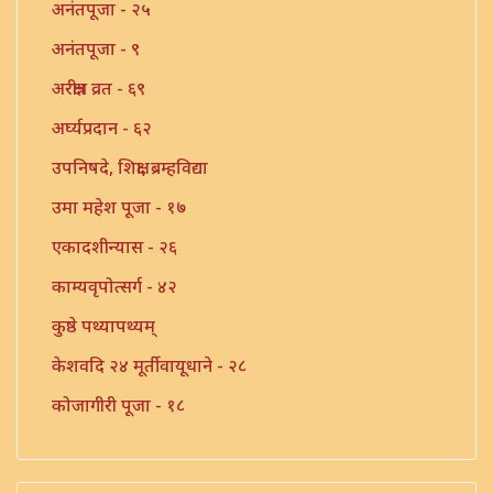
अनंतपूजा - २५
अनंतपूजा - ९
अरक्षीत्र व्रत - ६९
अर्घ्यप्रदान - ६२
उपनिषदे, शिक्षा, ब्रम्हविद्या
उमा महेश पूजा - १७
एकादशीन्यास - २६
काम्यवृपोत्सर्ग - ४२
कुष्ठे पथ्यापथ्यम्
केशवदि २४ मूर्तीवायूधाने - २८
कोजागीरी पूजा - १८
गंगाष्टक स्तोत्र - ३३
गणपति पार्थिव पूजा - ५६