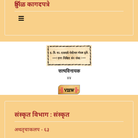
दुर्मिळ कागदपत्रे
सत्यविनायक
४४
संस्कृत विभाग : संस्कृत
अथतृचाकलप - ६३