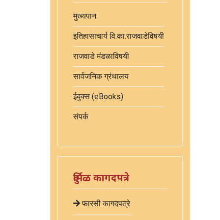
मुख्यपान
इतिहासाचार्य वि.का.राजवाडेविषयी
राजवाडे मंडळाविषयी
सार्वजनिक ग्रंथालय
ईबुक्स (eBooks)
संपर्क
दुर्मिळ कागदपत्रे
फारसी कागदपत्रे