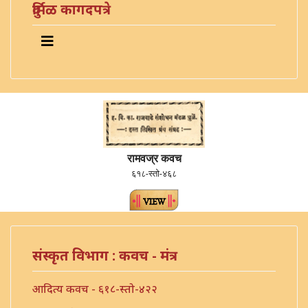
दुर्मिळ कागदपत्रे
रामवज्र कवच
६१८-स्तो-४६८
संस्कृत विभाग : कवच - मंत्र
आदित्य कवच - ६१८-स्तो-४२२