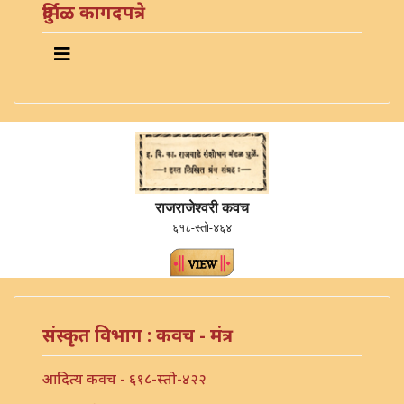
दुर्मिळ कागदपत्रे
राजराजेश्वरी कवच
६१८-स्तो-४६४
संस्कृत विभाग : कवच - मंत्र
आदित्य कवच - ६१८-स्तो-४२२