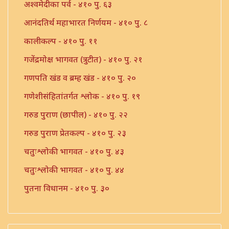
अश्वमेदीका पर्व - ४१० पु. ६३
आनंदतिर्थ महाभारत निर्णयम - ४१० पु. ८
कालीकल्प - ४१० पु. ११
गजेंद्रमोक्ष भागवत (त्रुटीत) - ४१० पु. २१
गणपति खंड व ब्रम्ह खंड - ४१० पु. २०
गणेशीसंहितांतर्गत श्लोक - ४१० पु. १९
गरुड पुराण (छापील) - ४१० पु. २२
गरुड पुराण प्रेतकल्प - ४१० पु. २३
चतुःश्लोकी भागवत - ४१० पु. ४३
चतुःश्लोकी भागवत - ४१० पु. ४४
पुतना विधानम - ४१० पु. ३०
पुराण संख्या - ४१० पु. २९
ब्रम्हस्तुती - ४१० पु. ३६