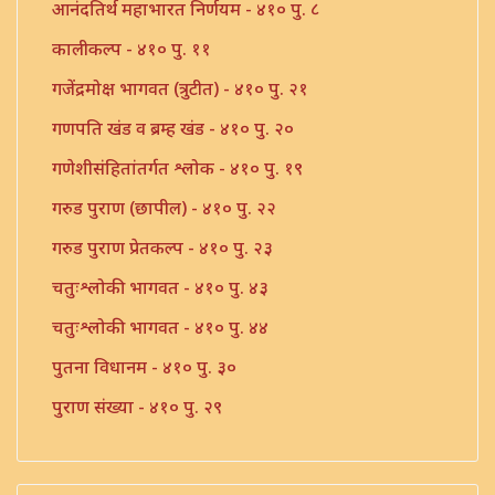
आनंदतिर्थ महाभारत निर्णयम - ४१० पु. ८
कालीकल्प - ४१० पु. ११
गजेंद्रमोक्ष भागवत (त्रुटीत) - ४१० पु. २१
गणपति खंड व ब्रम्ह खंड - ४१० पु. २०
गणेशीसंहितांतर्गत श्लोक - ४१० पु. १९
गरुड पुराण (छापील) - ४१० पु. २२
गरुड पुराण प्रेतकल्प - ४१० पु. २३
चतुःश्लोकी भागवत - ४१० पु. ४३
चतुःश्लोकी भागवत - ४१० पु. ४४
पुतना विधानम - ४१० पु. ३०
पुराण संख्या - ४१० पु. २९
ब्रम्हस्तुती - ४१० पु. ३६
ब्रम्होत्तर खंड - ४१० पु. ३७