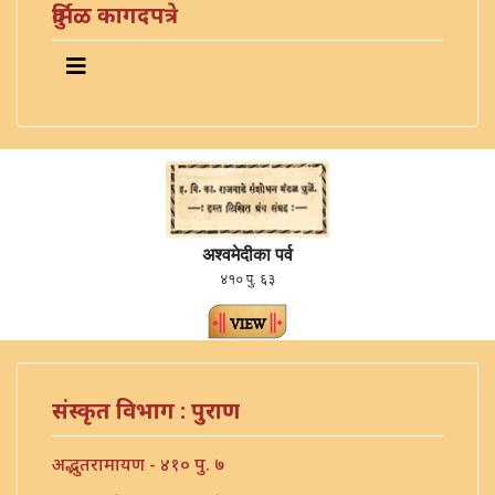
दुर्मिळ कागदपत्रे
अश्वमेदीका पर्व
४१० पु. ६३
संस्कृत विभाग : पुराण
अद्भुतरामायण - ४१० पु. ७