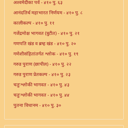
अश्वमेदीका पर्व - ४१० पु. ६३
आनंदतिर्थ महाभारत निर्णयम - ४१० पु. ८
कालीकल्प - ४१० पु. ११
गजेंद्रमोक्ष भागवत (त्रुटीत) - ४१० पु. २१
गणपति खंड व ब्रम्ह खंड - ४१० पु. २०
गणेशीसंहितांतर्गत श्लोक - ४१० पु. १९
गरुड पुराण (छापील) - ४१० पु. २२
गरुड पुराण प्रेतकल्प - ४१० पु. २३
चतुःश्लोकी भागवत - ४१० पु. ४३
चतुःश्लोकी भागवत - ४१० पु. ४४
पुतना विधानम - ४१० पु. ३०
पुराण संख्या - ४१० पु. २९
ब्रम्हस्तुती - ४१० पु. ३६