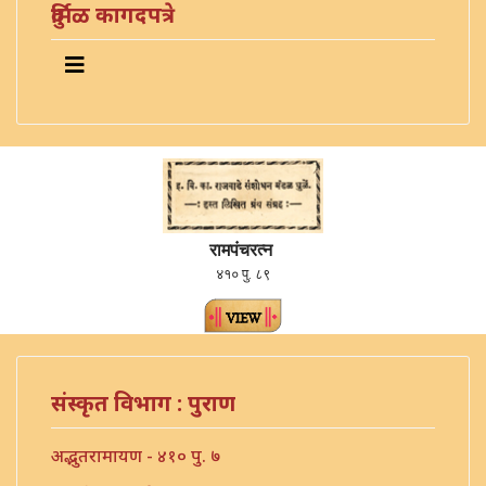
दुर्मिळ कागदपत्रे
रामपंचरत्न
४१० पु. ८९
संस्कृत विभाग : पुराण
अद्भुतरामायण - ४१० पु. ७