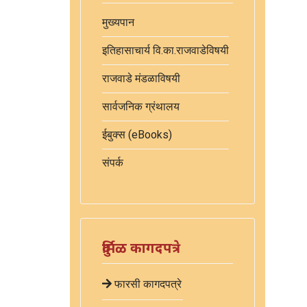
मुख्यपान
इतिहासाचार्य वि.का.राजवाडेविषयी
राजवाडे मंडळाविषयी
सार्वजनिक ग्रंथालय
ईबुक्स (eBooks)
संपर्क
दुर्मिळ कागदपत्रे
फारसी कागदपत्रे