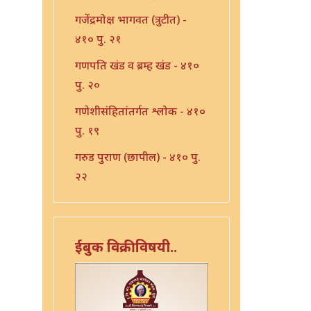
गजेंद्रमोक्ष भागवत (त्रुटीत) -
४१० पु. २१
गणपति खंड व ब्रम्ह खंड - ४१०
पु. २०
गणेशीसंहितांतर्गत श्लोक - ४१०
पु. १९
गरुड पुराण (छापील) - ४१० पु.
२२
गरुड पुराण प्रेतकल्प - ४१० पु.
२३
ईबुक विक्रीविषयी..
चतुःश्लोकी भागवत - ४१० पु.
४४
पुतना विधानम - ४१० पु. ३०