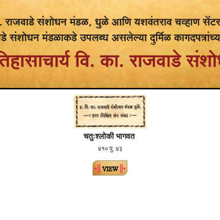
चतुःश्लोकी भागवत
४१० पु. ४३