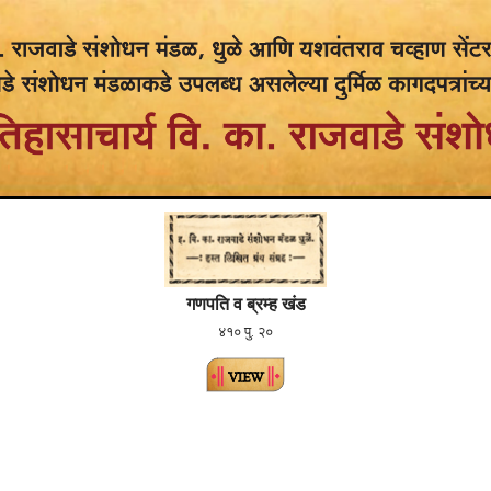
गणपति व ब्रम्ह खंड
४१० पु. २०