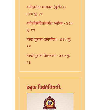
गजेंद्रमोक्ष भागवत (त्रुटीत) -
४१० पु. २१
गणेशीसंहितांतर्गत श्लोक - ४१०
पु. १९
गरुड पुराण (छापील) - ४१० पु.
२२
गरुड पुराण प्रेतकल्प - ४१० पु.
२३
चतुःश्लोकी भागवत - ४१० पु.
४३
ईबुक विक्रीविषयी..
चतुःश्लोकी भागवत - ४१० पु.
४४
पुतना विधानम - ४१० पु. ३०