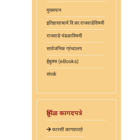
मुख्यपान
इतिहासाचार्य वि.का.राजवाडेविषयी
राजवाडे मंडळाविषयी
सार्वजनिक ग्रंथालय
ईबुक्स (eBooks)
संपर्क
दुर्मिळ कागदपत्रे
फारसी कागदपत्रे