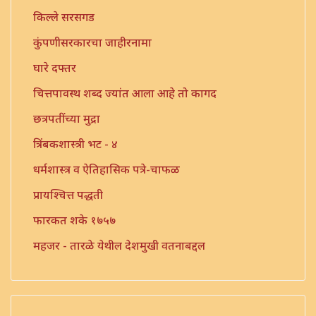
किल्ले सरसगड
कुंपणीसरकारचा जाहीरनामा
घारे दफ्तर
चित्तपावस्थ शब्द ज्यांत आला आहे तो कागद
छत्रपतींच्या मुद्रा
त्रिंबकशास्त्री भट - ४
धर्मशास्त्र व ऐतिहासिक पत्रे-चाफळ
प्रायश्चित्त पद्धती
फारकत शके १७५७
महजर - तारळे येथील देशमुखी वतनाबद्दल
महजर - १
मौजी पत्रिका