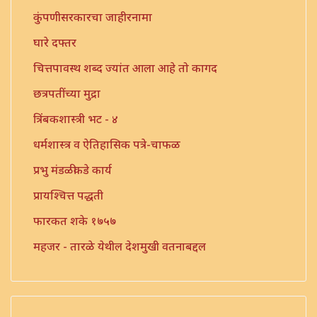
कुंपणीसरकारचा जाहीरनामा
घारे दफ्तर
चित्तपावस्थ शब्द ज्यांत आला आहे तो कागद
छत्रपतींच्या मुद्रा
त्रिंबकशास्त्री भट - ४
धर्मशास्त्र व ऐतिहासिक पत्रे-चाफळ
प्रभु मंडळीकडे कार्य
प्रायश्चित्त पद्धती
फारकत शके १७५७
महजर - तारळे येथील देशमुखी वतनाबद्दल
महजर - १
मौजी पत्रिका