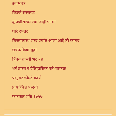
इनामपत्र
किल्ले सरसगड
कुंपणीसरकारचा जाहीरनामा
घारे दफ्तर
चित्तपावस्थ शब्द ज्यांत आला आहे तो कागद
छत्रपतींच्या मुद्रा
त्रिंबकशास्त्री भट - ४
धर्मशास्त्र व ऐतिहासिक पत्रे-चाफळ
प्रभु मंडळीकडे कार्य
प्रायश्चित्त पद्धती
फारकत शके १७५७
महजर - तारळे येथील देशमुखी वतनाबद्दल
महजर - १