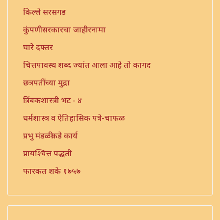
किल्ले सरसगड
कुंपणीसरकारचा जाहीरनामा
घारे दफ्तर
चित्तपावस्थ शब्द ज्यांत आला आहे तो कागद
छत्रपतींच्या मुद्रा
त्रिंबकशास्त्री भट - ४
धर्मशास्त्र व ऐतिहासिक पत्रे-चाफळ
प्रभु मंडळीकडे कार्य
प्रायश्चित्त पद्धती
फारकत शके १७५७
महजर - तारळे येथील देशमुखी वतनाबद्दल
महजर - १