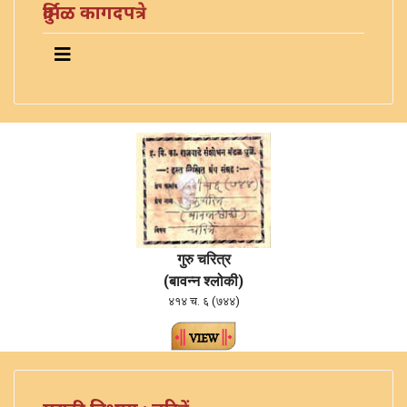
दुर्मिळ कागदपत्रे
गुरु चरित्र
(बावन्न श्लोकी)
४१४ च. ६ (७४४)