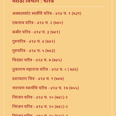
मराठी विभाग : चरित्रें
अक्कलकोट स्वामिंचे चरित्र - ४१४ च. १ (७३९)
एकनाथ चरित्र - ४१४ च. २ (७४०)
कबीर चरित्र - ४१४ च. ३ (७४१)
गुरुचरित्र - ४१४ च. ४ (७४२)
गुरुचरित्र - ४१४ च. ५ (७४३)
चिदंबर चरीत्र - ४१४ च. ७ (७४५)
तुकाराम महाराज चरित्र - ४१४ च. ८ ( ७४६)
दशावतार चित्र - ४१४ च. ९ (७४७)
नारायण स्वामींचे चरित्र - ४१४ च. १७ (७५५)
निरंजन चरित्र - ४१४ च. १० (७४८)-१
निरंजन चरित्र - ४१४ च. १० (७४८)-२
निरंजन चरित्र - ४१४ च. १० (७४८)-३