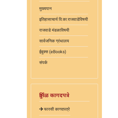
मुख्यपान
इतिहासाचार्य वि.का.राजवाडेविषयी
राजवाडे मंडळाविषयी
सार्वजनिक ग्रंथालय
ईबुक्स (eBooks)
संपर्क
दुर्मिळ कागदपत्रे
फारसी कागदपत्रे