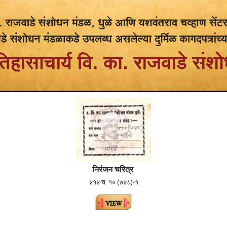
निरंजन चरित्र
४१४ च. १० (७४८)-१