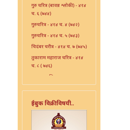
गुरु चरित्र (बावन्न श्लोकी) - ४१४
च. ६ (७४४)
गुरुचरित्र - ४१४ च. ४ (७४२)
गुरुचरित्र - ४१४ च. ५ (७४३)
चिदंबर चरीत्र - ४१४ च. ७ (७४५)
तुकाराम महाराज चरित्र - ४१४
च. ८ ( ७४६)
दशावतार चित्र - ४१४ च. ९
(७४७)
नारायण स्वामींचे चरित्र - ४१४
ईबुक विक्रीविषयी..
च. १७ (७५५)
निरंजन चरित्र - ४१४ च. १०
(७४८)-२