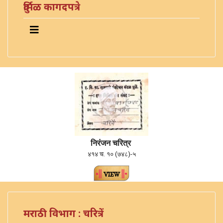
दुर्मिळ कागदपत्रे
निरंजन चरित्र
४१४ च. १० (७४८)-५
मराठी विभाग : चरित्रें