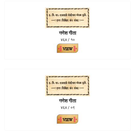
गणेश गीता
४६४ / १०
गणेश गीता
४६४ / ०९