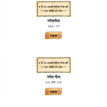
गणेशगीता
४६४ / ११
गणेश गीता
६१८ स्तो. २९९