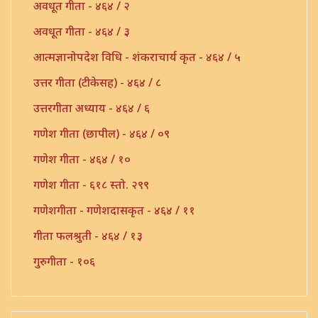
अवधूत गीता - ४६४ / २
अवधूत गीता - ४६४ / ३
आत्मज्ञानोपदेश विधि - शंकराचार्य कृत - ४६४ / ५
उत्तर गीता (टीकेसह) - ४६४ / ८
उत्तरगीता अध्याय - ४६४ / ६
गणेश गीता (छापील) - ४६४ / ०९
गणेश गीता - ४६४ / १०
गणेश गीता - ६१८ स्तो. २९९
गणेशगीता - गणेशदासकृत - ४६४ / ११
गीता फलश्रुती - ४६४ / १३
गुरुगीता - १०६
गुरुगीता - ४६४ / १७
गौडपाद उत्तरगीता व्याख्या - ४६४ / ७