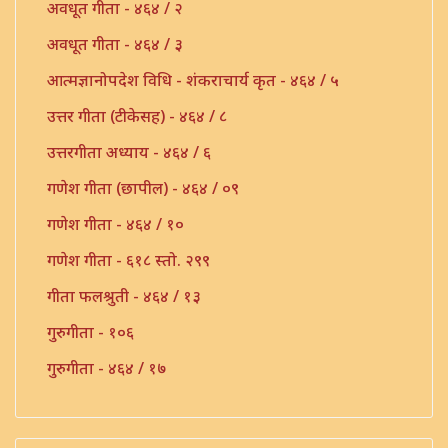
अवधूत गीता - ४६४ / २
अवधूत गीता - ४६४ / ३
आत्मज्ञानोपदेश विधि - शंकराचार्य कृत - ४६४ / ५
उत्तर गीता (टीकेसह) - ४६४ / ८
उत्तरगीता अध्याय - ४६४ / ६
गणेश गीता (छापील) - ४६४ / ०९
गणेश गीता - ४६४ / १०
गणेश गीता - ६१८ स्तो. २९९
गीता फलश्रुती - ४६४ / १३
गुरुगीता - १०६
गुरुगीता - ४६४ / १७
गौडपाद उत्तरगीता व्याख्या - ४६४ / ७
चार्वाकादी नानामतविवरण - ४६४ वे. ५९