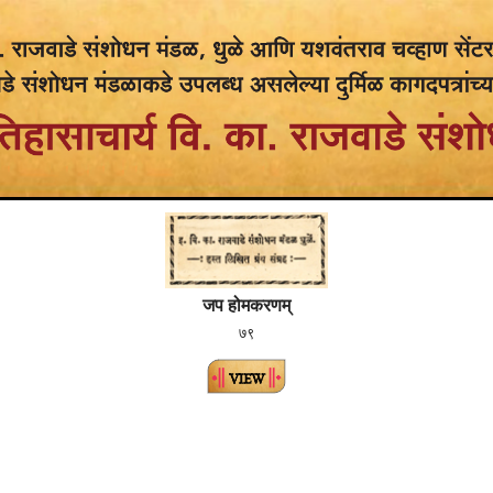
जप होमकरणम्
७९