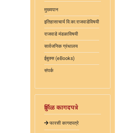
मुख्यपान
इतिहासाचार्य वि.का.राजवाडेविषयी
राजवाडे मंडळाविषयी
सार्वजनिक ग्रंथालय
ईबुक्स (eBooks)
संपर्क
दुर्मिळ कागदपत्रे
फारसी कागदपत्रे