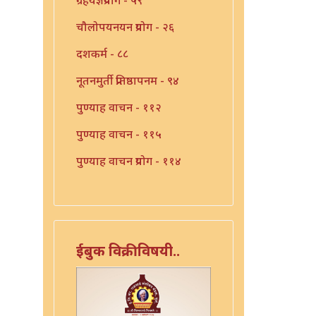
चौलोपयनयन प्रयोग - २६
दशकर्म - ८८
नूतनमुर्ती प्रतिष्ठापनम - ९४
पुण्याह वाचन - ११२
पुण्याह वाचन - ११५
पुण्याह वाचन प्रयोग - ११४
पुण्याहवाचन - ११७
पुत्रप्रतिग्रहप्रयोग - ११६
पुनःसंधान प्रयोग - १०८
ईबुक विक्रीविषयी..
पुनःसंधान प्रयोग - ११३
भूतशुद्धी - १२७