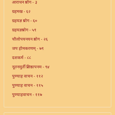
आराधन प्रयोग - ३
ग्रहमख - ६२
ग्रहयज्ञ प्रयोग - ६०
ग्रहयज्ञप्रयोग - ५९
चौलोपयनयन प्रयोग - २६
जप होमकरणम् - ७९
दशकर्म - ८८
नूतनमुर्ती प्रतिष्ठापनम - ९४
पुण्याह वाचन - ११२
पुण्याह वाचन - ११५
पुण्याहवाचन - ११७
पुत्रप्रतिग्रहप्रयोग - ११६
पुनःसंधान प्रयोग - १०८