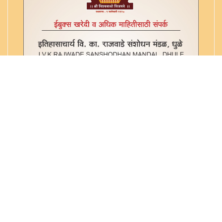
विश्वकर्मा महात्म्य - ६१९ / २० (९४७)
व्यंकटेश महात्म्य - ६१९ / २१ (९४८)
शनि महात्म्य - १
शनि महात्म्य - ६१९ / २४ (९५१)
शनी महात्म्य - ६१९ / २३ (९५०)
शिवालय महात्म्य - ६१९ / २२ (९४९)
सिद्धपूर महात्म्य, चक्रव्युह कथा - ६१९ / २ (९२९)