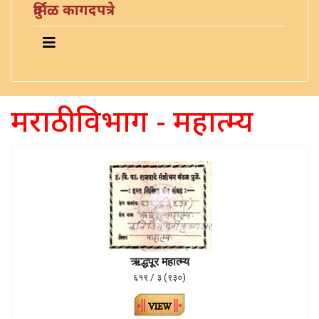
दुर्मिळ कागदपत्रे
मराठी विभाग - महात्म्य
ऋद्धपूर महात्म्य
६१९ / ३ (९३०)