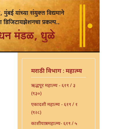
मराठी विभाग : महात्म्य
ऋद्धपूर महात्म्य - ६१९ / ३
(९३०)
एकादशी महात्म्य - ६१९ / १
(९२८)
काशीयात्रा महात्म्य- ६१९ / ५