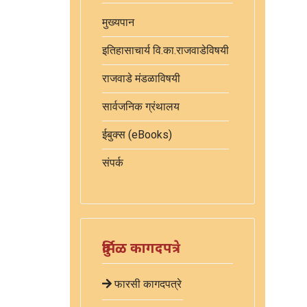
मुख्यपान
इतिहासाचार्य वि.का.राजवाडेविषयी
राजवाडे मंडळाविषयी
सार्वजनिक ग्रंथालय
ईबुक्स (eBooks)
संपर्क
दुर्मिळ कागदपत्रे
फारसी कागदपत्रे