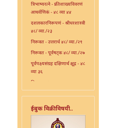
त्रिभाष्यरत्ने - प्रातिशाख्यविवरणं
आथर्वणिकं - ४८ व्या ४४
दशलकारनिरूपणं - श्रीधरशास्त्री
४८/ व्या./२३
निरूक्त - उत्तरार्ध ४८/ व्या./२९
निरूक्त - पूर्वषट्क ४८/ व्या./२७
पूर्वपक्ष्यसंग्रह दक्षिणार्थ क्षूद्र - ४८
व्या ३६
प्रक्रिया - ४८ व्या ३९
प्रातिशाख्य - ४८ व्या ४२
प्रातिशाख्य भाष्यं - ४८ व्या ४३
ईबुक विक्रीविषयी..
प्रातिशाख्यं - पंचाष्टक ४८ व्या ४५
प्रौढमनोरमा ४८ व्या ४६