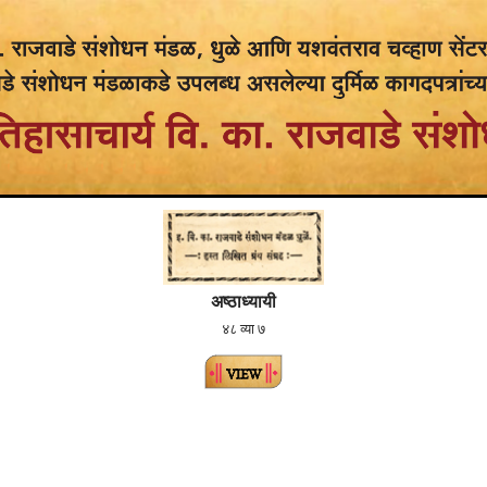
अष्ठाध्यायी
४८ व्या ७