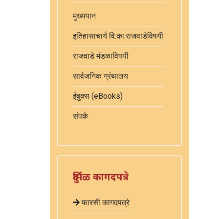
मुख्यपान
इतिहासाचार्य वि.का.राजवाडेविषयी
राजवाडे मंडळाविषयी
सार्वजनिक ग्रंथालय
ईबुक्स (eBooks)
संपर्क
दुर्मिळ कागदपत्रे
फारसी कागदपत्रे