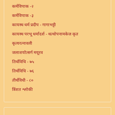
कर्मविपाक -२
कर्मविपाक -३
कायस्थ धर्म प्रदीप - गागाभट्टी
कायस्थ परभू धर्मादर्श - थत्थोपनामकेज कृत
कृत्यरत्नावली
जलाशयोत्सर्ग मयूरव
तिर्थविधि - ७५
तिर्थविधि - ७६
तीर्थविधी - ८०
त्रिंशत श्लोकी
त्रुटीत ग्रंथ - १०
नारायण - धर्मप्रवृत्ती