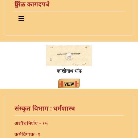
दुर्मिळ कागदपत्रे
काशीनाथ भांड
संस्कृत विभाग : धर्मशास्त्र
अशौचनिर्णय - १५
कर्मविपाक -१